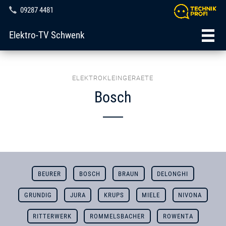
09287 4481
Elektro-TV Schwenk
ELEKTROKLEINGERAETE
Bosch
BEURER
BOSCH
BRAUN
DELONGHI
GRUNDIG
JURA
KRUPS
MIELE
NIVONA
RITTERWERK
ROMMELSBACHER
ROWENTA