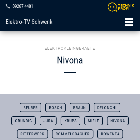
09287 4481
Elektro-TV Schwenk
ELEKTROKLEINGERAETE
Nivona
BEURER
BOSCH
BRAUN
DELONGHI
GRUNDIG
JURA
KRUPS
MIELE
NIVONA
RITTERWERK
ROMMELSBACHER
ROWENTA