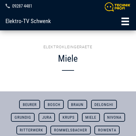
09287 4481
Elektro-TV Schwenk
ELEKTROKLEINGERAETE
Miele
BEURER
BOSCH
BRAUN
DELONGHI
GRUNDIG
JURA
KRUPS
MIELE
NIVONA
RITTERWERK
ROMMELSBACHER
ROWENTA