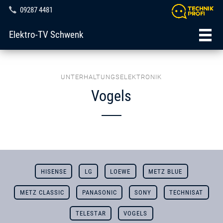
09287 4481
Elektro-TV Schwenk
UNTERHALTUNGSELEKTRONIK
Vogels
HISENSE
LG
LOEWE
METZ BLUE
METZ CLASSIC
PANASONIC
SONY
TECHNISAT
TELESTAR
VOGELS