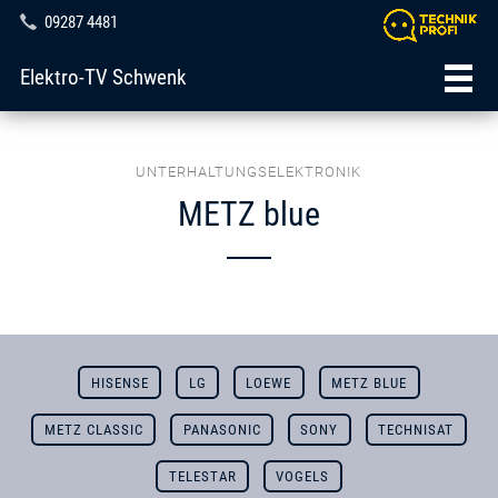
09287 4481
Elektro-TV Schwenk
UNTERHALTUNGSELEKTRONIK
METZ blue
HISENSE
LG
LOEWE
METZ BLUE
METZ CLASSIC
PANASONIC
SONY
TECHNISAT
TELESTAR
VOGELS