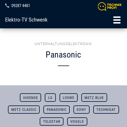
09287 4481
Elektro-TV Schwenk
UNTERHALTUNGSELEKTRONIK
Panasonic
HISENSE
LG
LOEWE
METZ BLUE
METZ CLASSIC
PANASONIC
SONY
TECHNISAT
TELESTAR
VOGELS