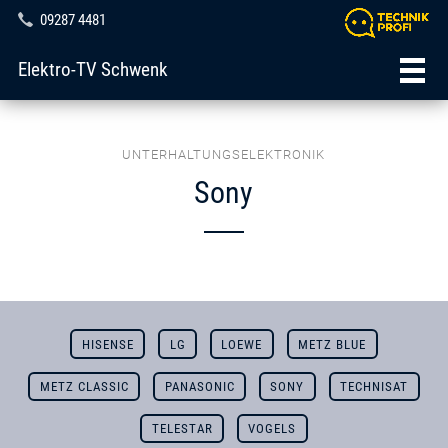
09287 4481
Elektro-TV Schwenk
UNTERHALTUNGSELEKTRONIK
Sony
HISENSE
LG
LOEWE
METZ BLUE
METZ CLASSIC
PANASONIC
SONY
TECHNISAT
TELESTAR
VOGELS