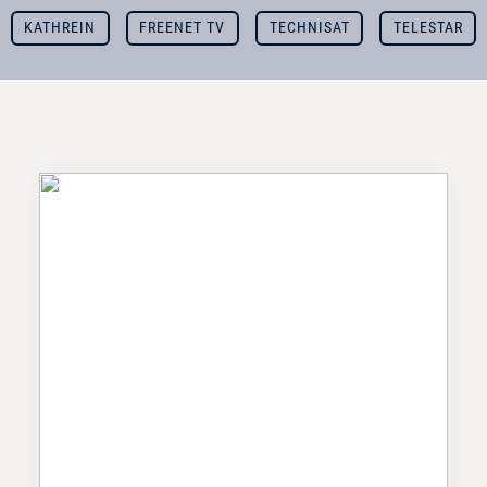
KATHREIN
FREENET TV
TECHNISAT
TELESTAR