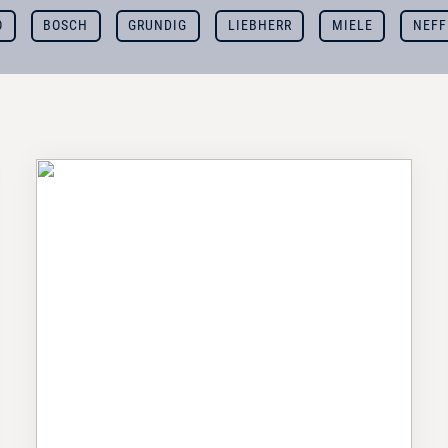
O
BOSCH
GRUNDIG
LIEBHERR
MIELE
NEFF