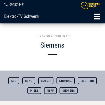
09287 4481
Elektro-TV Schwenk
ELEKTROGROSSGERÄTE
Siemens
AEG
BEKO
BOSCH
GRUNDIG
LIEBHERR
MIELE
NEFF
SIEMENS